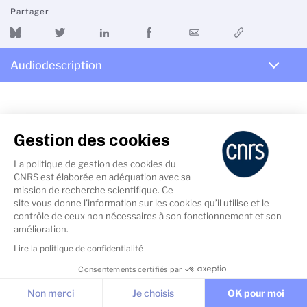
Partager
Audiodescription
Gestion des cookies
Edition 2016
La politique de gestion des cookies du
CNRS est élaborée en adéquation avec sa
mission de recherche scientifique. Ce
site vous donne l’information sur les cookies qu’il utilise et le
contrôle de ceux non nécessaires à son fonctionnement et son
amélioration.
Lire la politique de confidentialité
Pour consulter youtube, vous devez en autoriser
Consentements certifiés par
les cookies
Cookies & Services
Non merci
Je choisis
OK pour moi
Accepter youtube