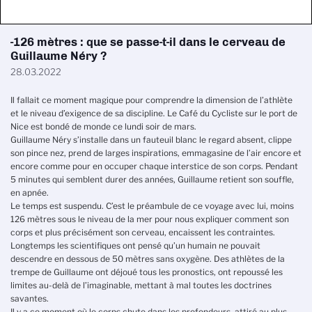
-126 mètres : que se passe-t-il dans le cerveau de
Guillaume Néry ?
28.03.2022
Il fallait ce moment magique pour comprendre la dimension de l’athlète
et le niveau d’exigence de sa discipline. Le Café du Cycliste sur le port de
Nice est bondé de monde ce lundi soir de mars.
Guillaume Néry s’installe dans un fauteuil blanc le regard absent, clippe
son pince nez, prend de larges inspirations, emmagasine de l’air encore et
encore comme pour en occuper chaque interstice de son corps. Pendant
5 minutes qui semblent durer des années, Guillaume retient son souffle,
en apnée.
Le temps est suspendu. C’est le préambule de ce voyage avec lui, moins
126 mètres sous le niveau de la mer pour nous expliquer comment son
corps et plus précisément son cerveau, encaissent les contraintes.
Longtemps les scientifiques ont pensé qu’un humain ne pouvait
descendre en dessous de 50 mètres sans oxygène. Des athlètes de la
trempe de Guillaume ont déjoué tous les pronostics, ont repoussé les
limites au-delà de l’imaginable, mettant à mal toutes les doctrines
savantes.
Il y a ce moment où le corps chute dans les profondeurs, attiré au plus