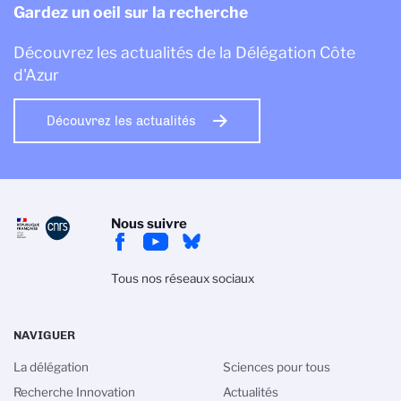
Gardez un oeil sur la recherche
Découvrez les actualités de la Délégation Côte
d'Azur
Découvrez les actualités
Nous suivre
Tous nos réseaux sociaux
NAVIGUER
La délégation
Sciences pour tous
Gestion des cookies
Recherche Innovation
Actualités