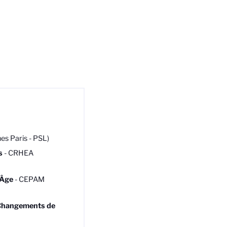
s Paris - PSL)
s
- CRHEA
-Âge
- CEPAM
 Changements de