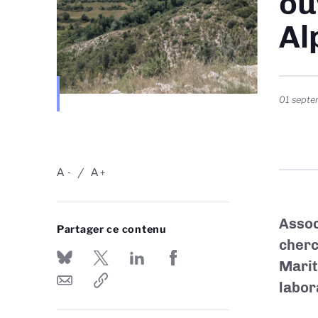
ou
Al
01 sept
A
A
-
+
Assoc
Partager ce contenu
cherc
Marit
labor