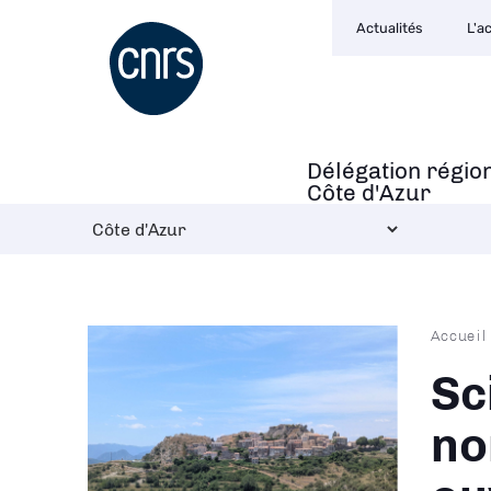
Navigation
Aller
Actualités
L'a
secondaire
au
contenu
principal
Délégation régio
Navigation
Côte d'Azur
principale
Fil
Accueil
d'Ari
Sc
no