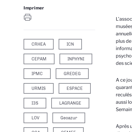
Imprimer
L’assoc
musées,
annuell
plus de
CRHEA
ICN
informa
psychol
CEPAM
INPHYNI
des sc
IPMC
GREDEG
A ce jo
quarant
URMIS
ESPACE
reculés
aussi l
I3S
LAGRANGE
Semaine
LOV
Geoazur
Après u