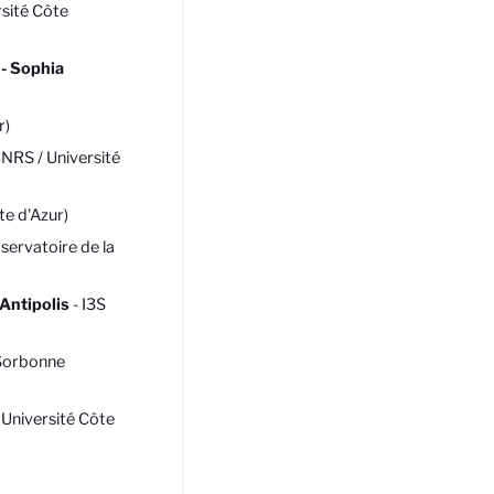
rsité Côte
 - Sophia
r)
NRS / Université
e d'Azur)
ervatoire de la
Antipolis
- I3S
Sorbonne
Université Côte