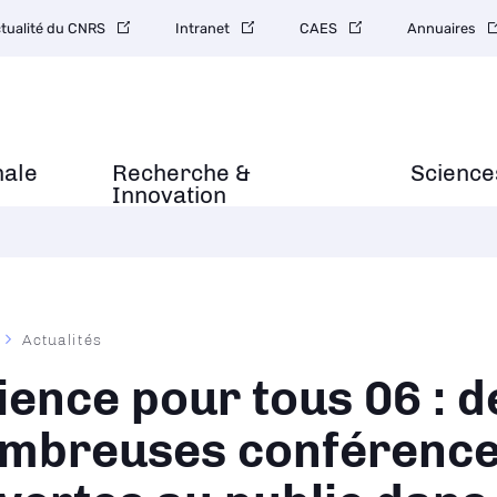
ctualité du CNRS
Intranet
CAES
Annuaires
nale
Recherche &
Science
Innovation
Actualités
ane
ience pour tous 06 : d
mbreuses conférenc