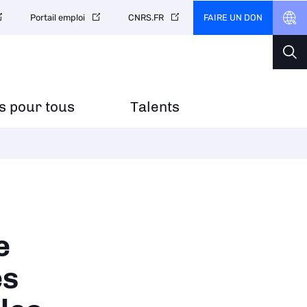
FAIRE UN DON
Portail emploi
CNRS.FR
s pour tous
Talents
e
es