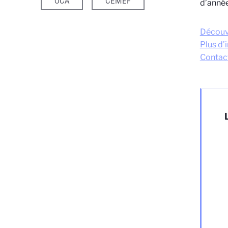
OCA
CEMEF
d’année
Découv
Plus d’
Contac